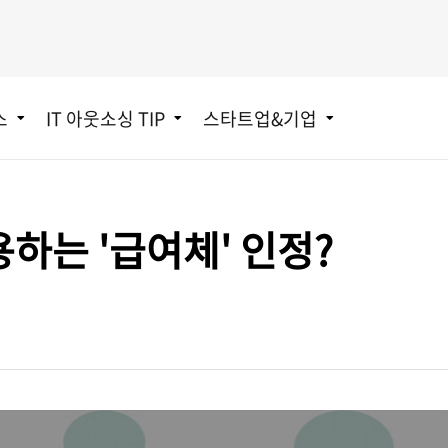
스
IT 아웃소싱 TIP
스타트업&기업
하는 '급여체' 인정?