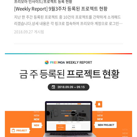
프리모아 인사이드/프로젝트 등록 현황
[Weekly Report] 9월3주차 등록된 프로젝트 현황
지난 한 주간 등록된 프로젝트 중 10건의 프로젝트를 간략하게 소개해드
리겠습니다.상세 내용은 각 링크로 접속하여 프리모아 계정으로 로그인
후 확인 가능합니다. 지난 주 등록된 프로젝트 외에도 마감이 다가오는 이
2018.09.27 게시됨
전 프로젝트는 사이트에서 원하는 분야로 검색하여 마감순으로 확인해주
세요!! 1. 주차장 관제 시스템 구축 2. 중고차 안심딜러 중개+직거래 앱플
랫폼3. 승인된 프렌젝션에 대한 취소/변경 가능한 퍼블릭 블록체인 서비
스4. 외국인의 한국 여행시 숙박/렌트/맛집 예약,결제 앱플랫폼5. 하이퍼
레저 패브릭 기반 클라우드 블록체인 서비스6. 대리기사용/고객용 대리운
전 앱플랫폼 개발7. 빌딩관리 윈도우 CS 프로그램 신규개발8. 온라인 강
의 웹서비스 운영 유지보수/개선 개발9. 이미지 커스텀 주문제작 PC 및..