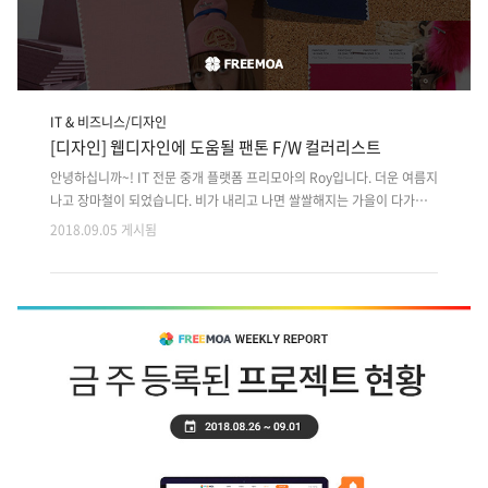
IT & 비즈니스/디자인
[디자인] 웹디자인에 도움될 팬톤 F/W 컬러리스트
안녕하십니까~! IT 전문 중개 플랫폼 프리모아의 Roy입니다. 더운 여름지
나고 장마철이 되었습니다. 비가 내리고 나면 쌀쌀해지는 가을이 다가오
겠네요.언제부터인가 다양한 분야에서 팬톤컬러를 신경쓰고 트렌드의 기
2018.09.05 게시됨
준이 되버린 것 같습니다.그만큼 영향력있고 참고하면 트렌드에 맞게 변
화를 줄 수 있어서 유용한 것 같습니다. 미국의 세계적인 색채연구소이자
색상회사인 팬톤은 올해의 컬러와 봄/여름 그리고 가을/겨울로 컬러를 추
천하고 있습니다. 그래서 웹디자이너분들이 디자인작업을 할때 영감을 얻
으실 수 있도록팬톤 S/W 컬러추천을 정리해 보았습니다. 2018년 가을/
겨울 top 12 뉴욕&런던 2018 F/W 패션 워크 컬러추천 1. Red Pear (레
드페어) 맛있어 보이는 깊은 레드 컬러인 레드페어는 가을과 잘어..