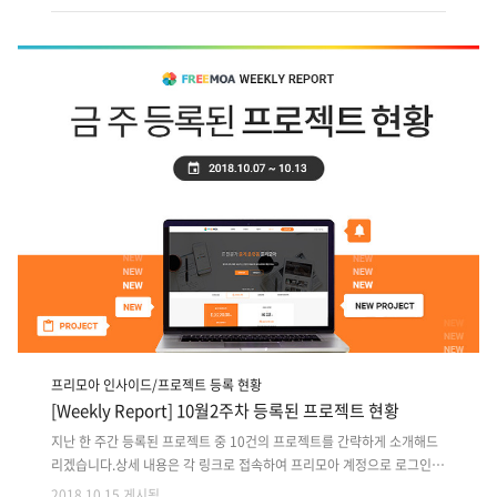
세요!! 1. WMS 업무용 물류 시스템 고도화(PL+개발자)2. HTML5 기반
간단 캐주얼 게임9종+웹개발3. 차량정비/세차 업체와 고객 연결 O2O 앱
디자인+개발4. 영상 기반 SNS 소셜 Android 앱서비스 개발5. 부동산 임
대인&임차인 소통 및 계약관리 Android 앱개발6. 마켓구조 출장음식 중
개 Android 앱디자인+개발7. 게시판 방식 성형외과 수술 정보제공 앱디
자인+개발8. 구글 리셀러 병원 인트라넷 웹서비스..
프리모아 인사이드/프로젝트 등록 현황
[Weekly Report] 10월2주차 등록된 프로젝트 현황
지난 한 주간 등록된 프로젝트 중 10건의 프로젝트를 간략하게 소개해드
리겠습니다.상세 내용은 각 링크로 접속하여 프리모아 계정으로 로그인
후 확인 가능합니다. 지난 주 등록된 프로젝트 외에도 마감이 다가오는 이
2018.10.15 게시됨