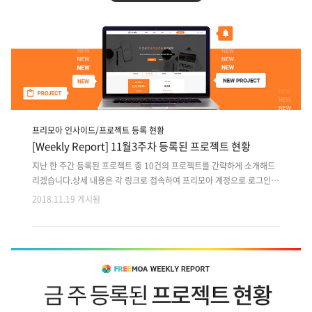
프리모아 인사이드/프로젝트 등록 현황
[Weekly Report] 11월3주차 등록된 프로젝트 현황
지난 한 주간 등록된 프로젝트 중 10건의 프로젝트를 간략하게 소개해드
리겠습니다.상세 내용은 각 링크로 접속하여 프리모아 계정으로 로그인
후 확인 가능합니다. 지난 주 등록된 프로젝트 외에도 마감이 다가오는 이
2018.11.19 게시됨
전 프로젝트는 사이트에서 원하는 분야로 검색하여 마감순으로 확인해주
세요!! 1. 해외향 구인구직 앱서비스 디자인+개발2. 고객 사진 업로드 및
모바일 초대장 웹디자인+개발3. B2B 몰인몰(도매) 커머스 웹개발4. 스쿠
터 모빌리티 Android 앱디자인+개발5. 유아동 돌보미 중개 앱 서비스 디
자인, 개발6. 영상스트리밍 서비스 Android,ios 개발인력(2명)7. 강사/회
원 및 강사/운동 공간 연결 앱플랫폼 디자인,개발8. 부동산관련 프로그램
개발 및 유지보수9. 셔틀버스 노선 설정 및 승/..