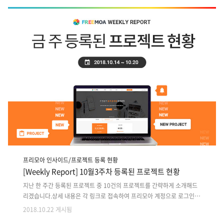
드)2. 기운영중 이러닝 Android 앱 Client개발3. 화장품용기 생산 업무관
리 웹+앱개발(ERP)4. 운영중 ASP커뮤니티 웹기능 고도화 및 서버 로드
밸런싱5. 학부모 상담 및 학생 출결관리 앱디자인,개발6. 내부 전산용 학
생/커리큘럼 관리 윈도우 프로그램 개발7. 육아 일기 작성, 저장 Android
앱 Client 단 개발8. Unity 기반..
프리모아 인사이드/프로젝트 등록 현황
[Weekly Report] 10월3주차 등록된 프로젝트 현황
지난 한 주간 등록된 프로젝트 중 10건의 프로젝트를 간략하게 소개해드
리겠습니다.상세 내용은 각 링크로 접속하여 프리모아 계정으로 로그인
후 확인 가능합니다. 지난 주 등록된 프로젝트 외에도 마감이 다가오는 이
2018.10.22 게시됨
전 프로젝트는 사이트에서 원하는 분야로 검색하여 마감순으로 확인해주