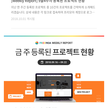
[Weekly Report] 9월4주차 등록된 프로젝트 현황
지난 한 주간 등록된 프로젝트 중 10건의 프로젝트를 간략하게 소개해드
리겠습니다. 상세 내용은 각 링크로 접속하여 프리모아 계정으로 로그인
후 확인 가능합니다. 지난 주 등록된 프로젝트 외에도 마감이 다가오는 이
2018.10.01 게시됨
전 프로젝트는 사이트에서 원하는 분야로 검색하여 마감순으로 확인해주
세요!! 1. 맛집&뷰티 O2O 예약 플랫폼 디자인 , 개발 2. 상품 역경매 방식
의 마켓 앱플랫폼 디자인/개발 3. 전문 채팅 심리상담 앱서비스 구축 4. 건
설업 노무프로그램 EPR 프로그램 5. 외래 환자 / 병원간 소통 및 알림을
위한 Android 앱개발 6. 자녀 시간관리를 위한 앱서비스 디자인, 개발 7.
버스노선도 api 연동 후 테스터와 거리 측정 수집용 앱개발 8. 매장 송출
용 음원 스트리밍 웹서비스 개발 9. 하..