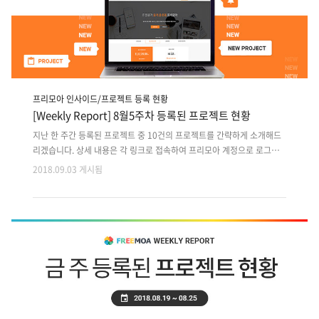
프리모아 인사이드/프로젝트 등록 현황
[Weekly Report] 8월5주차 등록된 프로젝트 현황
지난 한 주간 등록된 프로젝트 중 10건의 프로젝트를 간략하게 소개해드
리겠습니다. 상세 내용은 각 링크로 접속하여 프리모아 계정으로 로그인
후 확인 가능합니다. 지난 주 등록된 프로젝트 외에도 마감이 다가오는 이
2018.09.03 게시됨
전 프로젝트는 사이트에서 원하는 분야로 검색하여 마감순으로 확인해주
세요!! 1. 물류 통합 집하에 따른 택배 분류,배송 시스템 구축 2. 기업에서
운영하는 8개 웹사이트 CMS통합 개발 3. 소방정보시스템 개발 C#,JAVA
개발인력 구인 4. 기운영중 이러닝 서비스의 안드로이드 앱개발 5. 온라인
직거래 오픈마켓 앱디자인,개발 6. SNS기반 패션 정보공유 / 상품 판매
플랫폼 기획 + PM 7. 터키 타겟 생산 공장과 수요공장 중개 앱플랫폼 개
발 8. 태권도장에 제공할 관원/출결 관리 웹+H..