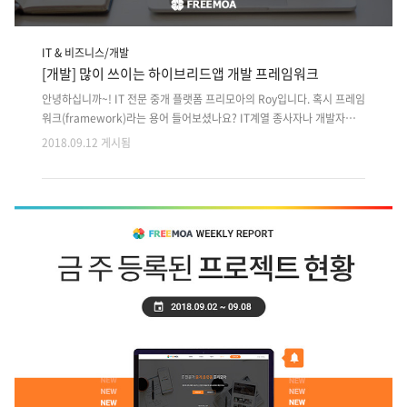
IT & 비즈니스/개발
[개발] 많이 쓰이는 하이브리드앱 개발 프레임워크
안녕하십니까~! IT 전문 중개 플랫폼 프리모아의 Roy입니다. 혹시 프레임
워크(framework)라는 용어 들어보셨나요? IT계열 종사자나 개발자가
아니면 생소하실 단어인데요. IT계열에 입문하시려는 분들과 개발을 공부
2018.09.12 게시됨
하시는 분들 그리고 프레임워크가뭐지? 궁금증을 느끼실분들을 위해 프
레임워크가 무엇인지 그중에서 한창 이슈였고 지금도 많이 개발하는 *하
이브리드앱의 프레임워크에 대해 알아보겠습니다. *하이브리드앱 : 웹 기
술로 개발되었지만 모바일에 최적화된 네이티브 앱처럼 보이게 하는 앱형
태하이브리드앱 관련 컨텐츠 : http://freemoa-blog.com/622?
category=695755 하이브리드앱 개발을 위한 프레임워크 프레임워크
란? 소프트웨어 어플리케이션이나 솔루션의 개발을 수월하게 하기 위해..