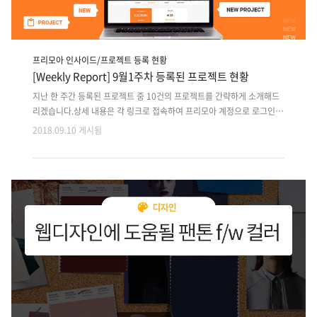
프리모아 인사이드/프로젝트 등록 현황
[Weekly Report] 9월1주차 등록된 프로젝트 현황
지난 한 주간 등록된 프로젝트 중 10건의 프로젝트를 간략하게 소개해드
리겠습니다.상세 내용은 각 링크로 접속하여 프리모아 계정으로 로그인
후 확인 가능합니다. 지난 주 등록된 프로젝트 외에도 마감이 다가오는 이
2018.09.10 게시됨
전 프로젝트는 사이트에서 원하는 분야로 검색하여 마감순으로 확인해주
세요!! 1. 직거래 방식 딜러&중고차 중개 앱플랫폼 디자인,개발2. 공공기
관 정보제공 및 입찰 웹시스템 고도화 개발3. 기 구축된 핀테크 송금/이체
플랫폼 고도화 개발4. 자체 개발한 종이/펜으로 필기한 내용 스캔 후 메일
발송 앱개발5. 기업내 표준처리절차 전산 관리 반응형 웹개발6. 사내에서
사용할 메신저 앱 디자인, 개발7. TM 고객DB / 컨설팅 분야 내부용 고객
관리 웹프로그램 개발8. IFrame 형태의 타오바오 구매대..