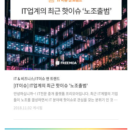
API 기반 부동산 정보 제공 웹+android앱 개발7. 기업형웹 리뉴얼 및 근
태관리 웹 6개월 유지보수 업무8. 틀림그..
IT & 비즈니스/IT이슈 앤 트렌드
[IT이슈] IT업계의 최근 핫이슈 '노조출범'
안녕하십니까~! IT전문 중개 플랫폼 프리모아입니다. 최근 IT계열의 기업
들이 노조를 결성하면서 IT 분야에 핫이슈로 관심을 갖는 분위기 인 것 같
습니다. 흔히 IT계열의 정보통신기술 관련된 업체들은 흔히 한 프로젝트
2018.11.02 게시됨
를 진행하거나 일정 기간을 맞추어 진행되는 업무가 많아서 직원을 갈아
서 만든다는 말이 있듯이 크런치모드(퇴근 없이 장시간 업무를 진행하는
관행)가 암묵적으로 자연스런 분위기로 흘러갔습니다. 유독 노조설립이
생소한 IT 계열에서 워라벨(Work-life-balance)을 중시하는 세대들이 어