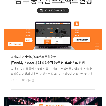
앱디자인,개발8. 렌트카 영업자들을 위한..
프리모아 인사이드/프로젝트 등록 현황
[Weekly Report] 11월1주차 등록된 프로젝트 현황
지난 한 주간 등록된 프로젝트 중 10건의 프로젝트를 간략하게 소개해드
리겠습니다.상세 내용은 각 링크로 접속하여 프리모아 계정으로 로그인
후 확인 가능합니다. 지난 주 등록된 프로젝트 외에도 마감이 다가오는 이
2018.11.05 게시됨
전 프로젝트는 사이트에서 원하는 분야로 검색하여 마감순으로 확인해주
세요!! 1. 자동차 수출 전용 자동차 매매 웹 플랫폼 개발2. 사내용 화물/운
송 관리 웹프로그램 Front end 개발자3. IOT 단말 통신이 필요한 LMS
JAVA 개발자4. 목적에 맞는 패션스타일링 및 코디 매칭앱서비스 디자인
개발5. ASP.NET 기반 물류 ERP 웹시스템 구축 개발인원 충원6. 지도