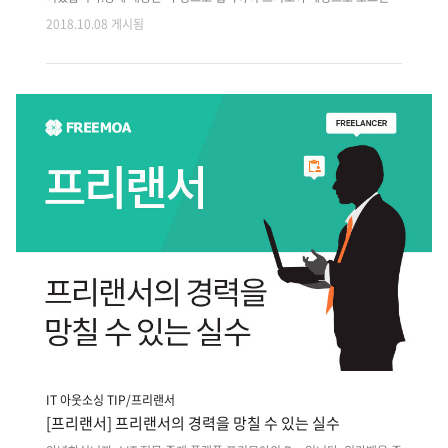
후 확인 가능합니다. 지난 주 등록된 프로젝트 외에도 마감이 다가오는 이
2018.10.08 게시됨
전 프로젝트는 사이트에서 원하는 분야로 검색하여 마감순으로 확인해주
세요!! 1. 디지털 헬스케어 & 컨텐츠 추천 앱서비스 개발2. 지역/위치기반
본인 재능 교환&품앗이 앱플랫폼 개발3. 소비자가 직접 가구 설계후 공방
에 의뢰하는 앱서비스 개발4. 등산 정보제공 / 코스 가이드앱 개발5. 소형
화물 딜리버리 Android 플랫폼 개발6. 유저 차량관리 및 관리업체 연결
앱서비스 개발7. 여행상품 판매 및 커뮤니티 반응형웹 구축8. 제품QR코
드를 통한 서버등록 및 정보제공을 위한 Android 앱개발9..
IT 아웃소싱 TIP/프리랜서
[프리랜서] 프리랜서의 경력을 망칠 수 있는 실수