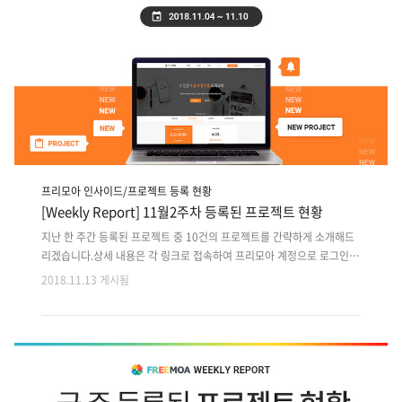
프리모아 인사이드/프로젝트 등록 현황
[Weekly Report] 11월2주차 등록된 프로젝트 현황
지난 한 주간 등록된 프로젝트 중 10건의 프로젝트를 간략하게 소개해드
리겠습니다.상세 내용은 각 링크로 접속하여 프리모아 계정으로 로그인
후 확인 가능합니다. 지난 주 등록된 프로젝트 외에도 마감이 다가오는 이
2018.11.13 게시됨
전 프로젝트는 사이트에서 원하는 분야로 검색하여 마감순으로 확인해주
세요!! 1. 자산관리 통계 정보제공 Android앱 디자인+개발 2. 언리얼4 활
용 유명 모바일 RPG 게임 Client 일부개발3. 의료 정보 검사 관리시스템
마무리 테스트/보완 개발 4. 사주 기반 SNS 소셜 데이팅 Android 앱디자
인, 개발5. 기업형웹 리뉴얼+근태관리 서비스 유지보수6. 원격 과외 중개
반응형웹+Android 앱 디자인,개발7. 특정대학 학과단위 멘토/멘티 상담