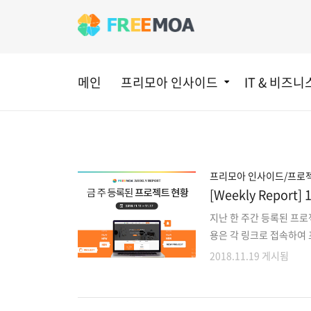
메인
프리모아 인사이드
IT & 비즈니
프리모아 인사이드/프로젝
[Weekly Repo
지난 한 주간 등록된 프
용은 각 링크로 접속하여 
젝트 외에도 마감이 다가
2018.11.19 게시됨
로 확인해주세요!! 1. 
초대장 웹디자인+개발3. B
자인+개발5. 유아동 돌보