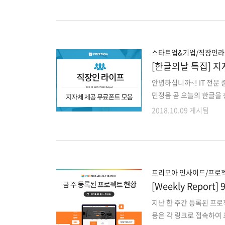
로 확인해주세요!! 1. W
얼 게임9종+웹개발3. 차
소셜 Android 앱서비스
마켓구조 출장음식 중개 A
디자인+개발8. 구글 리셀
스타트업&기업/직장인
[한글의날 특집] 
안녕하십니까~! IT 전문 
민정음 곧 오늘의 한글을 
리기 위한 국경일입니다. 
2018.10.09 게시됨
념으로 직장인, 학생들을
게 사용하세요~! 한글의날
http://www.seoul.g
동구청 성동체 ▶폰트 다운로드 
op=mainSub&mCode=
프리모아 인사이드/프로젝
[Weekly Repo
지난 한 주간 등록된 프
용은 각 링크로 접속하여 