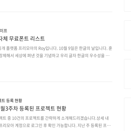
MS 업무용 물류 시스템 고도화(PL+개발자)2. HTML5 기반 간단 캐주
량정비/세차 업체와 고객 연결 O2O 앱디자인+개발4. 영상 기반 SNS
 개발5. 부동산 임대인&임차인 소통 및 계약관리 Android 앱개발6.
ndroid 앱디자인+개발7. 게시판 방식 성형외과 수술 정보제공 앱
러 병원 인트라넷 웹서비스..
라이프
지자체 무료폰트 리스트
중개 플랫폼 프리모아의 Roy입니다. 10월 9일은 한글의 날입니다. 훈
창제해서 세상에 펴낸 것을 기념하고 우리 글자 한글의 우수성을 기
한글의 소중함을 다시 느끼게 해주는 날인 것 같습니다. 한글의날 기
 위해서 지자체에서 제공하는 무료폰트들을 정리해봤습니다. 유용하
 기념 지자체 배포 무료글씨체 서울시 서체 ▶폰트 다운로드 링크 :
o.kr/v2012/seoul/symbol/font.html 서울한강체와 서울남산체 성
링크 : http://www.sd.go.kr/sd/main.do?
13G010..
트 등록 현황
rt] 9월3주차 등록된 프로젝트 현황
로젝트 중 10건의 프로젝트를 간략하게 소개해드리겠습니다.상세 내
프리모아 계정으로 로그인 후 확인 가능합니다. 지난 주 등록된 프로