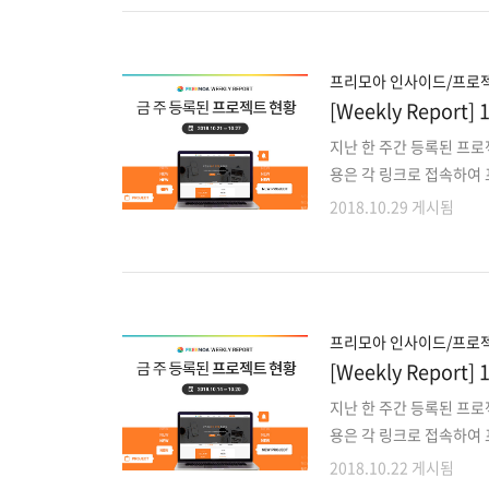
패션스타일링 및 코디 매칭
개발인원 충원6. 지도 AP
근태관리 웹 6개월 유지보수
프리모아 인사이드/프로젝
[Weekly Repo
지난 한 주간 등록된 프
용은 각 링크로 접속하여 
젝트 외에도 마감이 다가
2018.10.29 게시됨
로 확인해주세요!! 1. 기
영중 이러닝 Android 앱
ASP커뮤니티 웹기능 고도
발6. 내부 전산용 학생/커
앱 Client 단 개발8. Unit
프리모아 인사이드/프로젝
[Weekly Repo
지난 한 주간 등록된 프
용은 각 링크로 접속하여 
젝트 외에도 마감이 다가
2018.10.22 게시됨