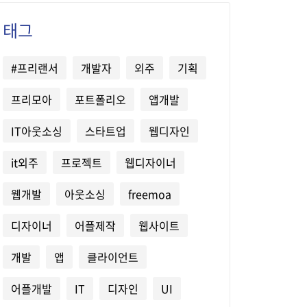
태그
#프리랜서
개발자
외주
기획
프리모아
포트폴리오
앱개발
IT아웃소싱
스타트업
웹디자인
it외주
프로젝트
웹디자이너
웹개발
아웃소싱
freemoa
디자이너
어플제작
웹사이트
개발
앱
클라이언트
어플개발
IT
디자인
UI