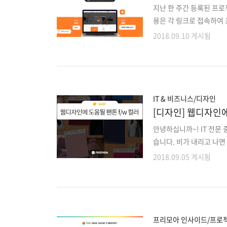
지난 한 주간 등록된 프
용은 각 링크로 접속하여 
젝트 외에도 마감이 다가
2018.09.10 게시됨
로 확인해주세요!! 1. 
제공 및 입찰 웹시스템 고
개발한 종이/펜으로 필기한
반응형 웹개발6. 사내에서 
고객 관리 웹프로그램 개발8
IT & 비즈니스/디자인
[디자인] 웹디자인에
안녕하십니까~! IT 전문
습니다. 비가 내리고 나
톤컬러를 신경쓰고 트렌드
2018.09.05 게시됨
에 맞게 변화를 줄 수 있
인 팬톤은 올해의 컬러와 
자이너분들이 디자인작업을
습니다. 2018년 가을/겨울 
(레드페어) 맛있어 보이는
프리모아 인사이드/프로젝