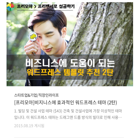
뢰가 들어오지 않는 10가지 이유 한번 알아볼까요? 1. 당신은 네트워킹을
하지 않습니다. 프로젝트를 진행하다 보면 클라이언트의 만족이 불만으로
변하는건 한 순간입니다. 그 이유는 클라이언트의 잦은 요구사항에 웹디
자이너 프리랜서가 지쳤을 수도 있고, 클라이언트의 단순한 변덕일 수도
있습니다. 이..
스타트업&기업/직장인라이프
[프리모아]비지니스에 효과적인 워드프레스 테마 (2탄)
1. 빌딩 및 건설 사업 테마 ($43) 건축 및 건설사업에 가장 이상적인 테마
입니다. 이 워드프레스 테마는 드래그앤 드롭 방식의 빌더로 인해 사용자
정의하는 것이 쉬운것이 특징입니다. 또한 사용자에게 커스텀 옵션을 제
2015.08.19 게시됨
공하기 때무네 코드 라인에 영향을 미치지 않고 시각적인 스타일을 변경
할 수 있습니다. 워드프레스 테마의 대표적인 기능으로는 반응형 디자인,