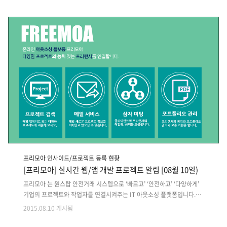
혁신적인 슬라이더, 예약양식, 드래그앤드롭 페이지 빌더, WPML(WOO
커머스 다중통화) 등이 있습니다. 2. 건설 비지니스 테마 ($58)앞의 사례
와 마찬가지로 건설회사 사업에 이상적입니다. Woo commerce 지원 및
고급 관리자 패널이 함께 제공됩니다. 이를 통해 다양한 타입의 비지니스
에 쉽게 사용할 수 있습니다. 주요 기능으로는 수직 메뉴,..
프리모아 인사이드/프로젝트 등록 현황
[프리모아] 실시간 웹/앱 개발 프로젝트 알림 [08월 10일)
프리모아 는 원스탑 안전거래 시스템으로 ‘빠르고’ ‘안전하고’ ‘다양하게’
기업의 프로젝트와 작업자를 연결시켜주는 IT 아웃소싱 플랫폼입니다.*
해당 프로젝트 금액과 작업량은 프리모아 삼자미팅에서 세부적으로 조율
2015.08.10 게시됨
됩니다. [진단키트를 활용한 성분 분석 앱 기획 ] · 기획 > 앱· 예상기간 :
30일· 예상비용 : 3,000,000원 ~ 5,000,000원· 지역 : 서울 강남구· 필