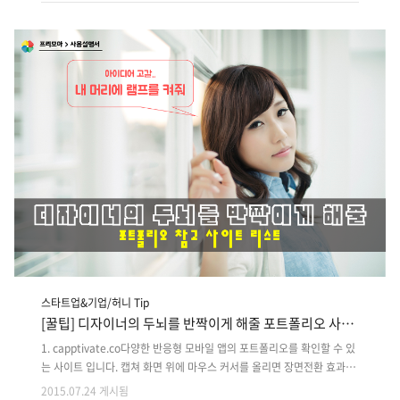
요언어 : Story Board - 내용: 진단키트를 활용한 음료의 성분 분석을 하
는 앱을 만들려고 합니다. 예를 들어 와인의 성분분석을 통해 타닌, 산도,
알콜량을 분석합니다. 기획 기간은 30일 정도이며, UX, UI 관점의 고객친
화적인 인터페이스가 중요합니다, 고객층은 앱을 사용하는 유저와 음료기
업이며, 대략적인 부분만 ..
스타트업&기업/허니 Tip
[꿀팁] 디자이너의 두뇌를 반짝이게 해줄 포트폴리오 사이
트 모음
1. capptivate.co다양한 반응형 모바일 앱의 포트폴리오를 확인할 수 있
는 사이트 입니다. 캡쳐 화면 위에 마우스 커서를 올리면 장면전환 효과를
경험할 수 있습니다. 2. Media Queries프리모아에서도 많이 애용을 하
2015.07.24 게시됨