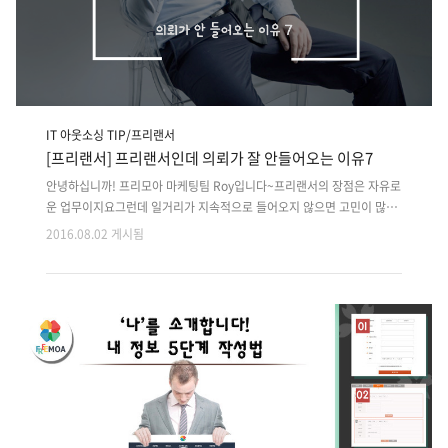
IT 아웃소싱 TIP/프리랜서
[프리랜서] 프리랜서인데 의뢰가 잘 안들어오는 이유7
안녕하십니까! 프리모아 마케팅팀 Roy입니다~프리랜서의 장점은 자유로
운 업무이지요그런데 일거리가 지속적으로 들어오지 않으면 고민이 많으
실텐데의뢰가 잘 안들어오는 이유 7가지를 파혜쳐보겠습니다. 의뢰가 잘
2016.08.02 게시됨
안들어오시면 it 중계 플랫폼 프리모아를 이용하여 손쉽게 프로젝트를 연
결해 드리고 대금문제 없이에스크로 방식으로 안전하게 거래 할 수 있습
니다.지금까지 Roy였습니다 감사합니다~