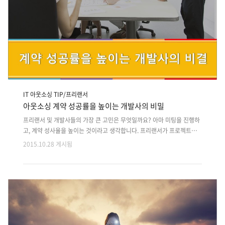
IT 아웃소싱 TIP/프리랜서
아웃소싱 계약 성공률을 높이는 개발사의 비밀
프리랜서 및 개발사들의 가장 큰 고민은 무엇일까요? 아마 미팅을 진행하
고, 계약 성사율을 높이는 것이라고 생각합니다. 프리랜서가 프로젝트에
지원하기 위해 먼거리를 와서 삼자미팅에 참여합니다. 클라이언트의 이야
2015.10.28 게시됨
기를 듣고, 프로젝트 개발의 이슈와 개발 문제점들, 보완점을 진단하며 열
심히 조율하여도 계약진행이 안 되면 결국 말짱 도로묵이지요.프리모아도
계속 프리랜서들의 일거수일투족을 고민하다보니 이러한 부분이 문제라
는 것을 깨달았습니다. 열심히 노력했던 미팅이 결국 지원실패 되었을 때
프리랜서는 시간낭비라는 생각과 열정에 대한 상실감을 느끼겠지요. 결국
나중에는 하면 하고, 말면 그만처럼 수동적인 자세가 되어버립니다. 프로
젝트 의뢰를 내 프로젝트처럼 관리해주길 원하는 클라이언트는 그러한 모