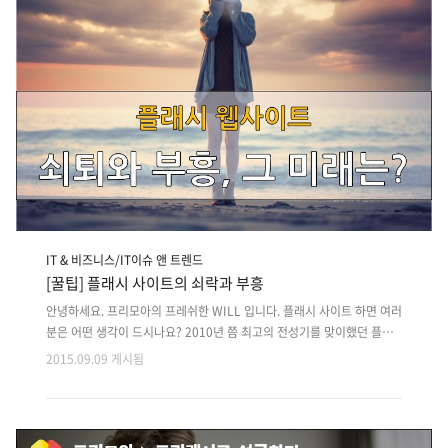
습에 또 실망하고 그..
IT & 비즈니스/IT이슈 앤 트렌드
[꿀팁] 플래시 사이트의 쇠락과 부흥
안녕하세요. 프리모아의 프레쉬한 WILL 입니다. 플래시 사이트 하면 여러
분은 어떤 생각이 드시나요? 2010년 쯤 최고의 전성기를 맞이했던 플래
시 사이트 하지만 HTML5라는 대체재가 등장을 하면서 쇠락의 길을 맞이
2015.09.09 게시됨
하고 있는데요. 그렇다면 플래시 사이트들의 운명은 어떻게 되는 걸까요?
플래시 사이트의 쇠락과 부흥에 대한 주제를 다뤄보았습니다. [플래시 사
이트의 쇠락] silverpistol.com 원래는 해당 포트폴리오 사진들이 자유롭
게 마우스 움직임에 따라서 구조를 변경하며 소비자의 재미를 유발하는