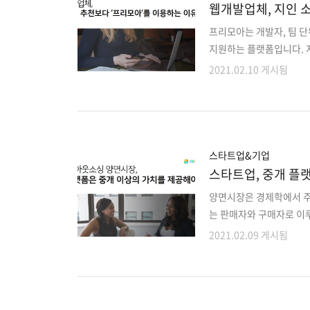
웹개발업체, 지인 소
프리모아는 개발자, 팀 단
지원하는 플랫폼입니다. 
엇을 주의해야 하는지 알
2021.02.10 게시됨
불안'한 IT 개발이 태반
실패하고 있습니다. IT 
을 가지고 있는 산업의 
성이죠. IT 산업은 여전
통 오류에서 빚어지는 문제
스타트업&기업
스타트업, 중개 플랫폼
소싱시장 )
양면시장은 경제학에서 주
는 판매자와 구매자로 이
죠. 하지만, '플랫폼'이
2021.02.09 게시됨
상으로 한 시장이 형성되
하고 있죠. ​오늘날에는
둘을 동시에 상대하는 형
얻을 수 있고 구매자는 플