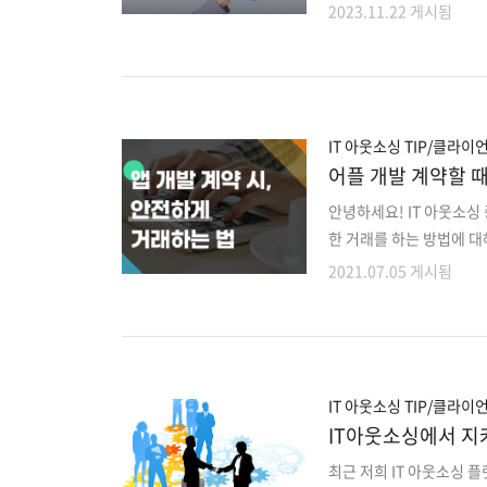
랫폼에서 IT 기술 파트너
2023.11.22 게시됨
들께는 어떤 이점이 있는
아니라, 브랜드웹부터 서
https://www.free
을 타파하기 위해 IT 프
다. 이 과정에서 탐색 비
IT 아웃소싱 TIP/클라이
어플 개발 계약할 
안녕하세요! IT 아웃소싱
한 거래를 하는 방법에 대
까요? ⠀ 아웃소싱이란 것
2021.07.05 게시됨
할 수 있습니다. ⠀ 사람
에게 ‘당연함’이 있다고 
및 서비스 개발 할 때, 
언트는 전문가가 아니라 I
문제들이 많이 있습니다. 
IT 아웃소싱 TIP/클라이
IT아웃소싱에서 지
최근 저희 IT 아웃소싱 