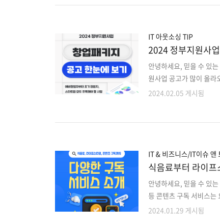
Project Manageme
세워 관리 체계를 개선해
과 헷갈리는 분들도 있습니다
IT 아웃소싱 TIP
2024 정부지원사
안녕하세요, 믿을 수 있는
원사업 공고가 많이 올라오
을 알려드립니다. 우리 
2024.02.05 게시됨
수 있습니다. 👇창업기업 자가
startup.go.kr/idndc
시스템 창업기업 확인시스템 c
업 수요 기업 대상으로 
다. 당연히, 현 IT 상황 
IT & 비즈니스/IT이슈 앤
식음료부터 라이프스
안녕하세요, 믿을 수 있는 
등 콘텐츠 구독 서비스는 
최근 몇 년 사이, 식음
2024.01.29 게시됨