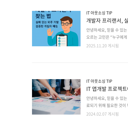
AI, SaaS만으로도 웬
면,“노코드로 시작했다가 
IT 아웃소싱 TIP
개발자 프리랜서, 
안녕하세요, 믿을 수 있는
오르는 고민은 “누구에게 
찾는 과정은 생각보다 까
2025.11.20 게시됨
리 이슈가 자주 발생하며 
가 많습니다. 이 때문에 
경험을 하곤 합니다. 프리
오면서, 실패 확률을 줄일
매칭 사례를 기반으로 개
IT 아웃소싱 TIP
IT 앱개발 프로젝트
100% 책임지는 
안녕하세요, 믿을 수 있는
료되기 위해 필요한 것이 
한 커뮤니케이션 ✅ 이슈 대
2024.02.07 게시됨
때 중요한 건 ‘기준을 세우
관리와 통제를 하는 PMO