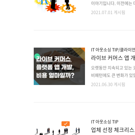
이야기입니다. 이전에는 다
는 다른 개발팀을 찾을 
2021.07.01 게시됨
함께했던 기존 개발팀에게
궁금했죠. 완성됐던 결과물
력은 마음에 들지만 개인
다. 약속된 시간에 매번 
귀찮아하는 듯한 말투로 설
IT 아웃소싱 TIP/클라이
라이브 커머스 앱 
오랫동안 지속되고 있는 코
비패턴에도 큰 변화가 있
네이버 쇼핑라이브, 카카오
2021.06.30 게시됨
언택트 시대가 되면서 백화
점 다양하게 생기고 있는데요.
랫폼을 통해 실시간 온라
커머스의 가장 큰 특징은 
안 실시간 채팅을 통하여 
IT 아웃소싱 TIP
업체 선정 체크리스트