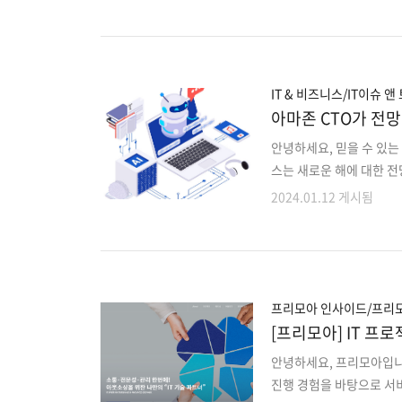
다. 라이프 스타일 분야에
는 도시락, 배달, 생수 
개발자 구독 서비스(Freem
안, 원하는 IT 전문가를
시 실무 투입이 가능한 전
IT & 비즈니스/IT이슈 앤
아마존 CTO가 전망한
안녕하세요, 믿을 수 있는
스는 새로운 해에 대한 전
살펴보겠습니다. 1. 생성형
2024.01.12 게시됨
의 전환점 3. 개발자를 도
화 생성형AI, 문화적 이
가치관 전반에 결정을 내리
고 있는 대규모 언어모델
다. 하지만, 문화에 대한 
프리모아 인사이드/프리
[프리모아] IT 프로
칭!
안녕하세요, 프리모아입니다.
진행 경험을 바탕으로 서비