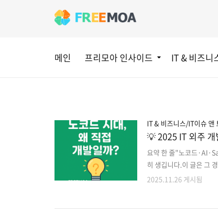
메인
프리모아 인사이드
IT & 비즈니
IT & 비즈니스/IT이슈 앤
💡 2025 IT 외
요약 한 줄"노코드·AI·
히 생깁니다.이 글은 그 
상담을 하다 보면 아래와
2025.11.26 게시됨
분하지 않을까요?”“챗GP
독해서 쓰면 되지, 시스템
가 있습니다.실제로 몇 년