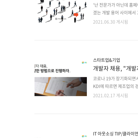
‘난 전문가가 아닌데 홈
겠는 개발 용어 사이에서
홈페이지를 제작하고 앱을 
2021.06.30 게시됨
하여 업체 선정할 때 필수
서 명확하게 제작하기 제
요하답니다. 정확한 기획이
요 같은 앱이요 또는 위X
개발 용어로 설명하진 않더
스타트업&기업
개발자 채용, "개발
코로나 19가 장기화되면
KDI에 따르면 제조업의 
다. 이처럼 모든 산업이 
2021.02.17 게시됨
아남은 것이 아니라 코로나
팔달과 디지털 트랜스포메
이 뜨거워지면서 개발자 
내걸며 능력 있는 개발자는
발자에게 파격적인 스톡옵
IT 아웃소싱 TIP/클라이