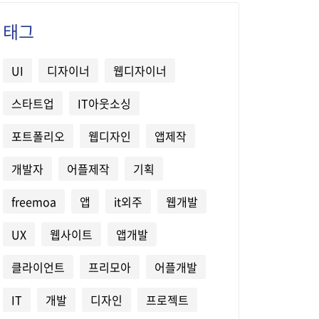
태그
UI
디자이너
웹디자이너
스타트업
IT아웃소싱
포트폴리오
웹디자인
앱제작
개발자
어플제작
기획
freemoa
앱
it외주
웹개발
UX
웹사이트
앱개발
클라이언트
프리모아
어플개발
IT
개발
디자인
프로젝트