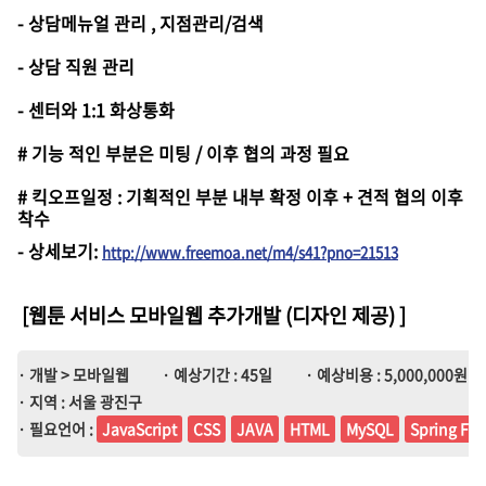
- 상담메뉴얼 관리 , 지점관리/검색
- 상담 직원 관리
- 센터와 1:1 화상통화
# 기능 적인 부분은 미팅 / 이후 협의 과정 필요
# 킥오프일정 : 기획적인 부분 내부 확정 이후 + 견적 협의 이후
착수
-
상세보기
:
http://www.freemoa.net/m4/s41?pno=21513
[웹툰 서비스 모바일웹 추가개발 (디자인 제공)
]
· 개발 > 모바일웹
· 예상기간 : 45일
· 예상비용 : 5,000,000원 ~ 
· 지역 : 서울 광진구
· 필요언어 :
JavaScript
CSS
JAVA
HTML
MySQL
Spring Fr