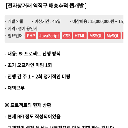
[전자상거래 역직구 배송추적 웹개발
]
· 개발 > 웹
· 예상기간 : 45일
· 예상비용 : 15,000,000원 ~ 15,0
· 지역 : 경기 용인시
· 필요언어 :
PHP
JavaScript
CSS
HTML
MSSQL
MySQL
Or
- 내용: ※ 프로젝트 진행 방식
- 초기 오프라인 미팅 1회
- 진행 간 주 1 ~ 2회 정기적인 미팅
- 재택근무
※ 프로젝트의 현재 상황
- 현재 RFI 정도 작성되어있음
- 구체적인 설계 문서는 내부적으로 단독 진행 하는 것보다