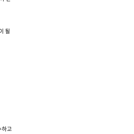
이 될
수하고