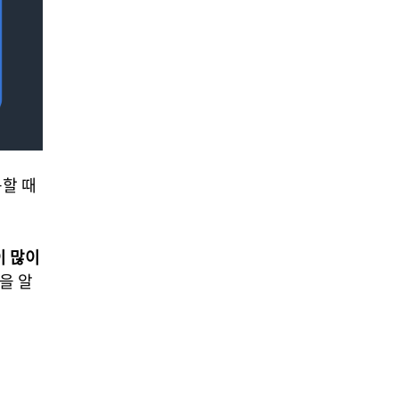
할 때
이 많이
을 알