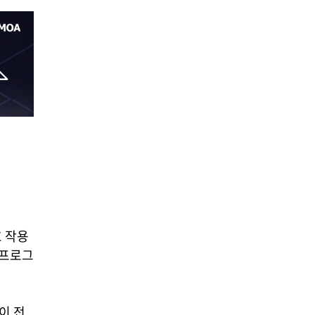
호 작용
용프로그
이 전