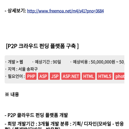
-
상세보기
:
http://www.freemoa.net/m4/s41?pno=3684
[P2P 크라우드 펀딩 플랫폼 구축
]
· 개발 > 웹
· 예상기간 : 90일
· 예상비용 : 50,000,000원 ~ 50,0
· 지역 : 서울 송파구
· 필요언어 :
PHP
ASP
JSP
ASP.NET
HTML
HTML5
photo
※
내용
- P2P 클라우드 펀딩 플랫폼 개발
- 희망 개발기간 : 3개월 개발 분류 : 기획/ 디자인(모바일 - 반응