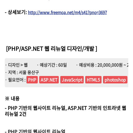
-
상세보기
:
http://www.freemoa.net/m4/s41?pno=3697
[PHP/ASP.NET 웹 리뉴얼 디자인/개발
]
· 디자인 > 웹
· 예상기간 : 60일
· 예상비용 : 20,000,000원 ~ 20
· 지역 : 서울 용산구
· 필요언어 :
PHP
ASP.NET
JavaScript
HTML5
photoshop
i
※
내용
- PHP 기반의 웹사이트 리뉴얼, ASP.NET 기반의 인트라넷 웹
리뉴얼 2건
-
PHP 기반의 웹사이트 리뉴얼