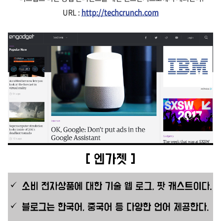
URL :
http://tech
crunch.
com