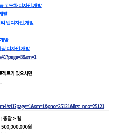
능 고도화 디자인,개발
 개발
니티 앱디자인,개발
,개발
이징 디자인,개발
/s41?page=3&sm=1
프로젝트가 있으시면
.
t/m4/s41?page=1&sm=1&pno=25121&first_pno=25121
: 총괄 > 웹
500,000,000원