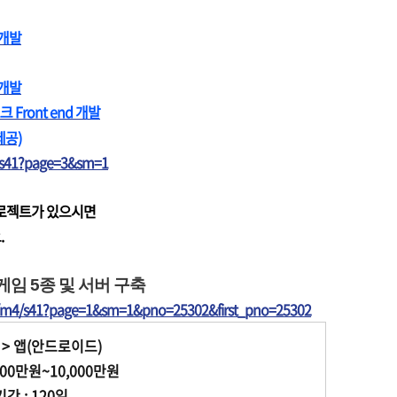
웹개발
 개발
ront end 개발
제공)
/s41?page=3&sm=1
프로젝트가 있으시면
.
게임 5종 및 서버 구축
t/m4/s41?page=1&sm=1&pno=25302&first_pno=25302
 > 앱(안드로이드)
000만원~10,000만원
 : 120일