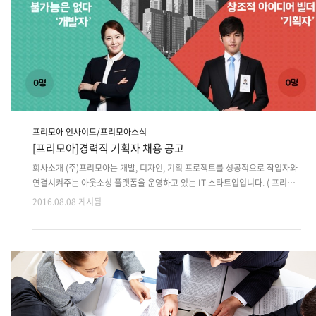
프리모아 인사이드/프리모아소식
[프리모아]경력직 기획자 채용 공고
회사소개 (주)프리모아는 개발, 디자인, 기획 프로젝트를 성공적으로 작업자와
연결시켜주는 아웃소싱 플랫폼을 운영하고 있는 IT 스타트업입니다. ( 프리모
아 바로가기 ) 채용 상세 내용 모집분야 : 웹/ 앱 기획자 자격요건 : 대졸 이상 경
2016.08.08 게시됨
력 3년 업무내용 : 웹/ 앱기획, 화면설계, 스토리보드근무지역 : 가산동(가산디
지털단지역 5분 이내)근무형태 : 기획팀 정규직 접수기간 : 2016년 8월 4일
(목) ~ 2016년 10월 3일(월)접수방법 : web@freemoa.net 으로 이력서 지
원 접수절차 : 서류면접 - 임원면접 복리후생 : 4대보험, 퇴직연금, 장기근속자
포상, 스톡옵션, 퇴직금기업문화 : 호칭/서열파괴, 인재육성, 자유복장, 회식 및
야근 강요 없음교육훈련 : 신입사원교육, 직무능력향상교육..