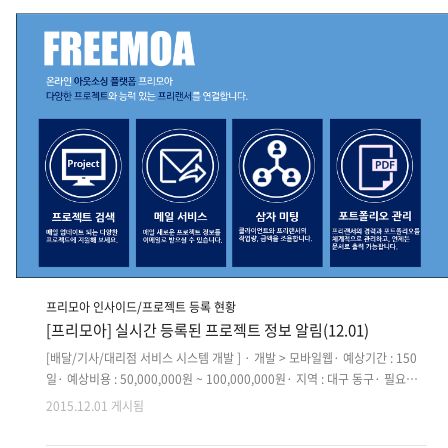
사용예정 - 상세보기: http://www.freemoa.net/m4/s44n/3089 [동영상
기반 서비스 앱 개발 (Front-End) ] · 개발 > 앱· 예상기간 : 50일· 예상..
프리모아 인사이드/프로젝트 등록 현황
[프리모아] 실시간 등록된 프로젝트 정보 알림(12.01)
[배달/기사/대리점 서비스 시스템 개발 ] · 개발 > 모바일웹· 예상기간 : 150
일· 예상비용 : 50,000,000원 ~ 100,000,000원· 지역 : 대구 동구· 필요언
어 : C#JAVAphotoshopAndroid - 내용: - 화면정의 및 설계 스토리보드부터
2015.12.01 게시됨
외주 요청 - 기능에 대한 명확한 요구정의서는 작성중 (미팅때 공유) - 최대한
빠른 진행 희망 ※상세한 업무 레퍼런스 : http://www.baedalyo.kr/ 기사 :