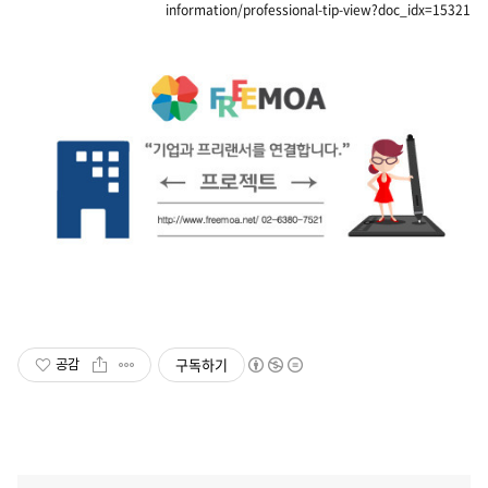
information/professional-tip-view?doc_idx=15321
구독하기
공감