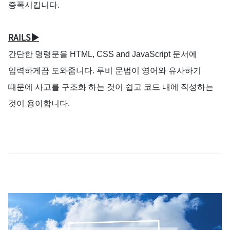
증폭시킵니다
.
RAILS▶
간단한
명령문을
HTML, CSS and JavaScript
문서에
입력하게끔
도와줍니다
.
루비
문법이
영어와
유사하기
때문에
사고를
구조화
하는
것이
쉽고
코드
내에
작성하는
것이
용이합니다
.