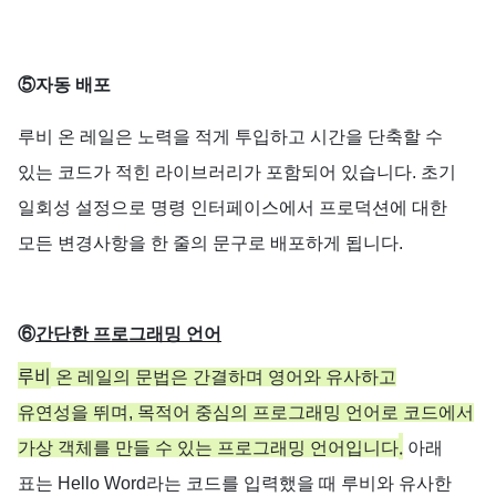
⑤자동
배포
루비
온
레일은
노력을
적게
투입하고
시간을
단축할
수
있는
코드가
적힌
라이브러리가
포함되어
있습니다
.
초기
일회성
설정으로
명령
인터페이스에서
프로덕션에
대한
모든
변경사항을
한
줄의
문구로
배포하게
됩니다
.
⑥
간단한
프로그래밍
언어
루비
온
레일의
문법은
간결하며
영어와
유사하고
유연성을
뛰며,
목적어
중심의
프로그래밍
언어로
코드에서
.
가상
객체를
만들
수
있는
프로그래밍
언어입니다
아래
표는
Hello Word
라는
코드를
입력했을
때
루비와
유사한