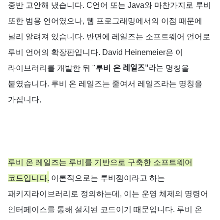
중반
고
안해
냈습니다
. C
언어
또는
Java
와
마찬가지로
루비
또한
범용
언어였으나,
웹
프로그래밍에서의
이점
때문에
널리
알려져
있습니다
.
반면에
레일즈
는
소프트웨어
언어로
루비
언어의
확장판입니다
. David Heinemeier
은
이
레일즈
"라는
라이브러리를
개발한
뒤
"
루비
온
명칭을
붙였습니다
.
루비
온
레일즈는
줄여서
레일즈라는
명칭을
.
가집니다
루비
온
레일즈는
루비를
기반으로
구축한
소프트웨어
.
코드입니다
이론적으로는
루비젬이라고
하는
패키지라이브러리로
정의하는데,
이는
운영
체제의
명령어
인터페이스를
통해
설치된
코드이기 때문입니다.
루비
온