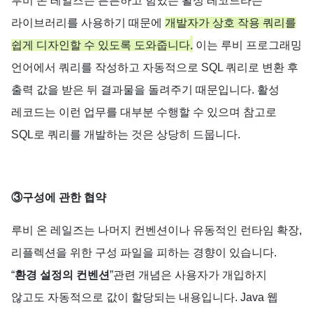
루비
온
레일즈는
튼튼하고
힘있는
활성
레코드라는
라이브러리를
사용하기
때문에
개발자가
상호
작용
쿼리를
.
쉽게
디자인할
수
있도록
도와줍니다
이는
루비
프로그래밍
언어에서
쿼리를
작성하고
자동적으로
SQL
쿼리로
변환
후
출력
값을
받은
뒤
결과물을
돌려주기
때문입니다
.
활성
레코드는
이런
업무를
대부분
수행할
수
있으며
참고로
SQL
로
쿼리를
개발하는
것은
상당히
드뭅니다
.
③구성에
관한
협약
루비
온
레일즈는
나머지
컨벤션이나
유동적인
런타임
확장
,
리플렉션을
위한
구성
파일을
피하는
경향이
있습니다
.
“
환경
설정의
컨벤션
”
관련
개념은
사용자가
개입하지
않고도
자동적으로
값이
할당되는
내용입니다
. Java
웹