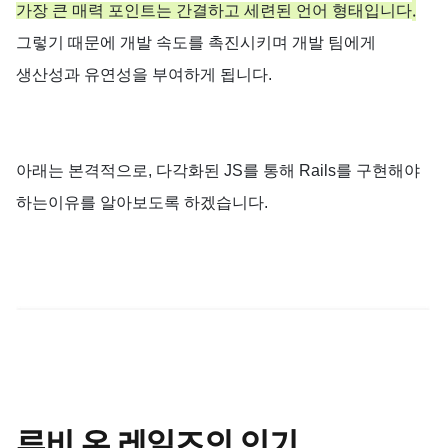
.
가장
큰
매력
포인트는
간결하고
세련된
언어
형태입니다
그렇기 때문에
개발
속도를
촉진시키며
개발
팀에게
생산성과
유연성을
부여하게
됩니다
.
아래는 본격적으로, 다각화된
JS
를
통해
Rails
를
구현해야
하는
이유를
알아보도록
하겠습니다
.
루비 온 레일즈의 인기