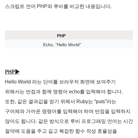
.
스크립트
언어
PHP
와
루비를
비교한
내용입니다
PHP
Echo, "Hello World"
PHP▶
Hello World
라는
단어를
브라우저
화면에
보여주기
위해서는
반점과
함께
명령어
echo
를
입력해야
합니다
.
또한,
같은
결과값을
얻기
위해서
Ruby
는
“puts”
라는
구어체와
가까운
명령어를
입력해야
하며
반점을
입력하지
않아도
됩니다
.
같은
방식으로
루비
프로그래밍
언어는
시간
절약에
도움을
주고
길고
복잡한
함수
작성
효율성을