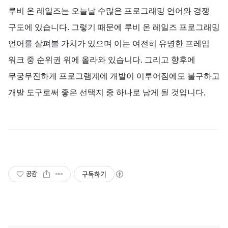
루비
온
레일즈는
오늘날
수많은
프로그래밍
언어와
경쟁
구도에
있습니다
.
그렇기
때문에
루비
온
레일즈
프로그래밍
언어를
살펴볼
가치가
있으며
이는
여전히
유명한
프레임
워크
중
순위권
위에
올라와
있습니다
.
그리고
향후에
무궁무진하게
프로그램계에
개발이
이루어짐에도
불구하고
.
개발
도구로써
좋은
선택지
중
하나로
남게
될
것입니다
구독하기
공감