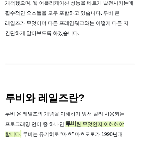
개척했으며,
웹
어플리케이션
성능을
빠르게
발전시키는데
필수적인
요소들을
모두
포함하고
있습니다
.
루비
온
레일즈가
무엇이며
다른
프레임워크와는
어떻게
다른
지
간단하게
알아보도록
하겠습니다
.
루비와
레일즈란?
루비
온
레일즈의
개념을
이해하기
앞서
널리
사용되는
루비
프로그래밍
언어
중
하나인
란
무엇인지
이해해야
.
합니다
루비는
유키히로
“
마츠
”
마츠모토가
1990
년대