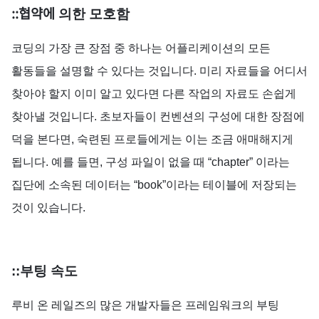
::협약에
의한
모호함
코딩의
가장
큰
장점
중
하나는
어플리케이션의
모든
활동들을
설명할
수
있다는
것입니다
.
미리
자료들을
어디서
찾아야
할지
이미
알고
있다면
다른
작업의
자료도
손쉽게
찾아낼
것입니다
.
초보자들이
컨벤션의
구성에
대한
장점에
덕을
본다면,
숙련된
프로들에게는
이는
조금
애매해지게
됩니다
.
예를
들면,
구성
파일이
없을
때
“chapter”
이라는
집단에
소속된
데이터는
“book”
이라는
테이블에
저장되는
것이 있습니다.
::부팅
속도
루비
온
레일즈의
많은
개발자들은
프레임워크의
부팅