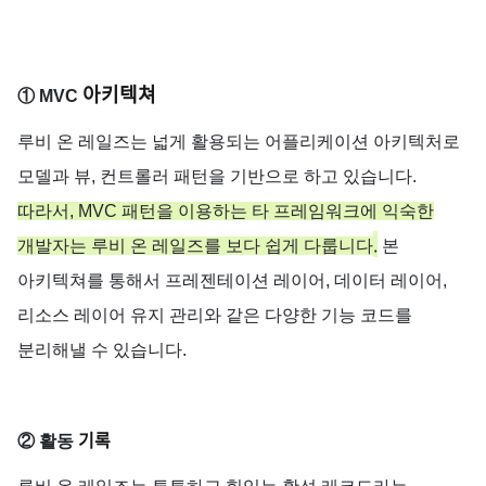
아키텍쳐
① MVC
루비
온
레일즈는
넓게
활용되는
어플리케이션
아키텍처로
모델과
뷰
,
컨트롤러
패턴을
기반으로
하고
있습니다
.
따라서,
MVC
패턴을
이용하는
타
프레임워크에
익숙한
.
개발자는
루비
온
레일즈를
보다
쉽게
다룹니다
본
아키텍쳐를
통해서
프레젠테이션
레이어
,
데이터
레이어
,
리소스
레이어
유지
관리와
같은
다양한
기능
코드를
분리해낼
수
있습니다
.
기록
②
활동