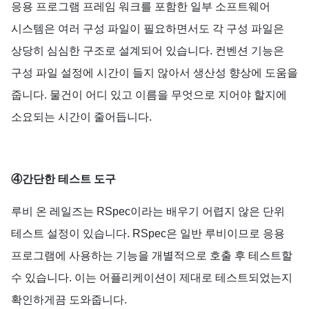
응용
프로그램
프레임
워크를
포함한
일부
소프트웨어
시스템은
여러
구성
파일이
필요하면서도
각
구성
파일은
상당히
심심한
구조로
설계되어
있습니다
.
컨벤션
기능은
구성
파일
설정에
시간이
들지
않아서
생산성
향상에
도움을
줍니다
.
물건이
어디
있고
이름을
무엇으로
지어야
할지에
소요되는
시간이
줄어듭니다
.
④간단한
테스트
도구
루비
온
레일즈는
RSpec
이라는
배우기
어렵지
않은
단위
테스트
설정이
있습니다
. RSpec
은
일반
루비이므로
응용
프로그램에
사용하는
기능을
개별적으로
호출
후
테스트할
수
있습니다
.
이는
어플리케이션이
제대로
테스트되었는지
확인하게끔
도와줍니다
.