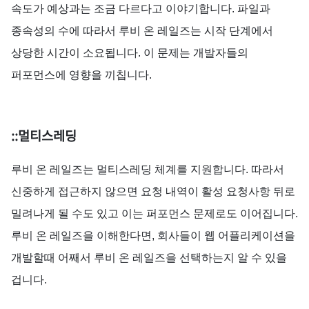
속도가
예상과는
조금
다르다고
이야기합니다
.
파일과
종속성의
수에
따라서
루비
온
레일즈는
시작
단계에서
상당한
시간이
소요됩니다
.
이
문제는
개발자들의
퍼포먼스에
영향을
끼칩니다
.
::멀티스레딩
루비
온
레일즈는
멀티스레딩
체계를
지원합니다
.
따라서
신중하게
접근하지
않으면
요청
내역이
활성
요청사항
뒤로
밀려나게
될
수도
있고
이는
퍼포먼스
문제로도
이어집니다
.
루비
온
레일즈을 이해한다면,
회사들이
웹
어플리케이션을
개발할때
어째서
루비
온
레일즈을 선택하는지 알 수 있을
겁니다.