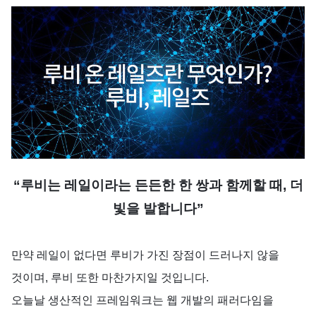
“
루비는
레일이라는
든든한
한
쌍과
함께할
때,
더
빛을
발합니다
”
만약
레일이
없다면
루비가
가진
장점이
드러나지
않을
것이며,
루비
또한
마찬가지일
것입니다
.
오늘날
생산적인
프레임워크는
웹
개발의
패러다임을