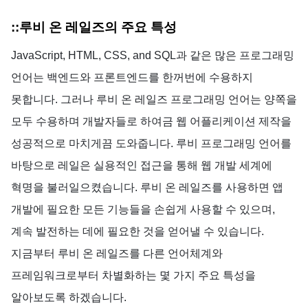
::루비
온
레일즈의
주요
특성
JavaScript, HTML, CSS, and SQL
과
같은
많은
프로그래밍
언어는
백엔드와
프론트엔드를
한꺼번에
수용하지
못합니다
.
그러나
루비
온
레일즈
프로그래밍
언어는
양쪽을
모두
수용하며
개발자들로
하여금
웹
어플리케이션
제작을
성공적으로
마치게끔
도와줍니다
.
루비
프로그래밍
언어를
바탕으로
레일은
실용적인
접근을
통해
웹
개발
세계에
혁명을
불러일으켰습니다
.
루비
온
레일즈를
사용하면
앱
개발에
필요한
모든
기능들을
손쉽게
사용할
수
있으며,
계속
발전하는
데에
필요한
것을
얻어낼
수
있습니다
.
지금부터
루비
온
레일즈를
다른
언어체계와
프레임워크로부터
차별화하는
몇
가지
주요
특성을
알아보도록
하겠습니다
.