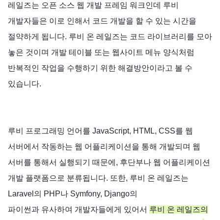
레일즈는
오픈
소스
웹
개발
프레임
워크인데
루비
개발자들은
이로
인해서
코드
개발을
할
수
있는
시간을
절약하게
됩니다
.
루비
온
레일즈는
코드
라이브러리를
모아
놓은
것이며
개발
테이블
또는
웹사이트
메뉴
양식처럼
반복적인
작업을
수행하기
위한
해결방안이라고
볼
수
있습니다
.
루비
프로그래밍
언어를
JavaScript, HTML, CSS
를
웹
서버에서
작동하는
웹
어플리케이션을
통해
개발되며
웹
서버를
통해서
실행되기
때문에,
후단부나
웹
어플리케이션
개발
플랫폼으로
분류됩니다
.
또한, 루비
온
레일즈는
Laravel
의
PHP
나
Symfony, Django
의
파이썬과
유사하여
개발자들에게
있어서
루비
온
레일즈의