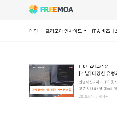
메인
프리모아 인사이드
IT & 비즈니
IT & 비즈니스/개발
[개발] 다양한 유
안녕하십니까~! IT 아웃
고 계시나요? 웹 애플리
웹 서버를 통해 pc에서
2018.04.06 게시됨
를 저장하며 사용자가 필요
블릿에만 신경쓰지 않습니
하게 설계되어있습니다. 