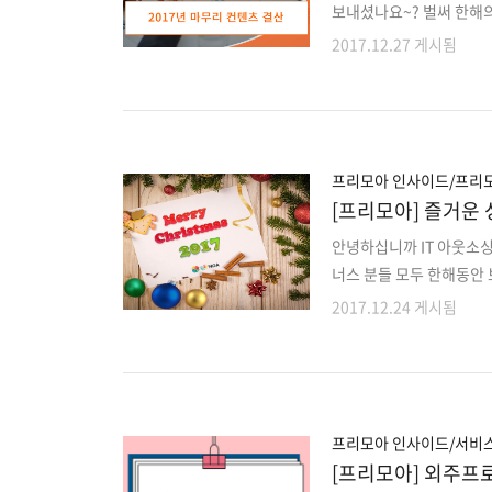
보내셨나요~? 벌써 한해
것들을 달성하셨나요? 저
2017.12.27 게시됨
었고 기획했던 컨텐츠도 진
다뤘고 어떤 컨텐츠들이 
고 도움이 되셨으면 좋겠습니
만 알면 왕초보도 작업속도 UP 
해 많은 조회수를 얻은 워
프리모아 인사이드/프리
[프리모아] 즐거운 
안녕하십니까 IT 아웃소
너스 분들 모두 한해동안
들과 행복한 하루를 보내세
2017.12.24 게시됨
(프랑스)펠리쓰 나딸 (
(미국)부옹 나탈리 (이탈
드 (맥시코)프뢸리히 바
(러시아)
프리모아 인사이드/서비
[프리모아] 외주프