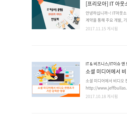
[프리모아] IT 
안녕하십니까~! IT아웃
계약을 통해 주요 개발, 
의뢰하는 클라이언트와 파
2017.11.15 게시됨
IT외주를 맡길 때 발생하
증된 프리랜서를 구하기
문제, 대금지급문제등의 
리모아는 이러한 리스크를 최
클라이언트분들과 프리랜서
IT & 비즈니스/IT이슈 앤
소셜 미디어에서 비
소셜 미디어에서 비디오 
http://www.jeffbull
니다.) 안녕하세요! IT
2017.10.18 게시됨
지금까지도 꾸준하게 사랑
런 영상 컨텐츠가 갖는 강
석해보겠습니다. 그럼 시작해볼
조사한 애니모토 서베이(An