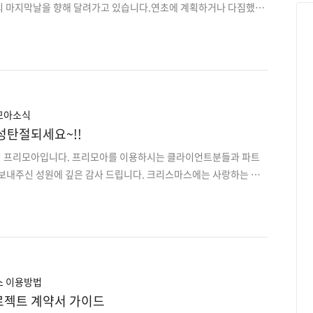
의 마지막날을 향해 달려가고 있습니다.연초에 계획하거나 다짐했던
도 블로그에 어떤 컨텐츠를 쓸지 계획해놓은 것들이 많이 변동도 되
행하지 못했던 것도 있었네요. 오늘은 2017년에 어떤 컨텐츠들을
반응이 좋았는지를 정리해보았습니다.유용한 컨텐츠들을 다시 보시
다. 한 해 반응이 좋았던 프리모아 컨텐츠들 1. MS Word 단축키
-> http://freemoa-blog.com/692?category=555638 올
드 단축키 모음 컨텐츠입니다...
모아소식
성탄절되세요~!!
싱 프리모아입니다. 프리모아를 이용하시는 클라이언트분들과 파트
 보내주신 성원에 깊은 감사 드립니다. 크리스마스에는 사랑하는 이
요! 즐거운 성탄절 연휴 되세요~ 그래드 율 (스웨덴)조이유 노엘
브라질)솅탄 쿠와일러 (중국)펠리스 나비다 (스페인)메리크리스마스
리아)볼록 카락소니 (헝가리)말리가양 빠스코 (필리핀)펠리츠 나비다
이나흐텐 (독일)보아스 페스타스 (포르투갈)스로체스토봄 크리스토빔
스 이용방법
로젝트 계약서 가이드