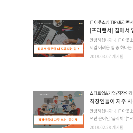
안한 대학생활 필수 IT 
노트북은 필수입니다.그만
효율성이 높은 제품들을 
IT 아웃소싱 TIP/프리랜
[프리랜서] 집에서 
안녕하십니까~! IT 아웃
제일 어려운 일 중 하나는
는 것보다 주의 산만이 
2018.03.07 게시됨
일에 맞춰 일하는 경우 
을 효율적으로 사용하고 
무하는 방법 1. 생산성이 
하나는 생산성이 제일 좋을
일을 끝내면 짧은 시간에 
스타트업&기업/직장인
직장인들이 자주 사
안녕하십니까~! IT 아웃
쓰던 은어인 '급식체' ("
큰 화제가 되면서 이슈가 되
2018.02.28 게시됨