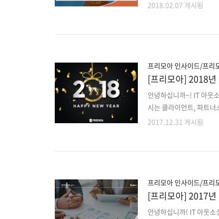
인기받았고 빛냈는지를 알
2018.02.07 게시됨
성으로 우리의 생활을 보다
Play 스토어 올해를 빛낸
해의 앱으로 금융앱인 토
2017년 올해의 앱인 푸
와 탑뷰로 분위기 있고 
프리모아 인사이드/프리
[프리모아] 2018
안녕하십니까~! IT 아웃
시는 클라이언트, 파트너
의성을 위해 많은 부분
2017.12.31 게시됨
IT외주시장을 위해 노력
Freemoa 웹사이트를 
할 수 있고 미팅까지 원
평점, 리뷰까지 비즈니스 
에 활용하실 수 있습니다. 프
프리모아 인사이드/프리
[프리모아] 2017
안녕하십니까! IT 아웃소