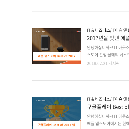
어 온라인 커뮤니티 사이
감되는 '급여체'에 대해서
니다. 일정 확인 부탁드
다 디벨롭하다 , 캐쥬얼
IT & 비즈니스/IT이슈 앤
2017년을 빛낸 애
안녕하십니까~! IT 아웃
스토어 선정 올해의 베스트
기차트를 알아보겠습니다.
2018.02.21 게시됨
진 및 비디오 카테고리 7개,
1개, 유틸리티 1개, 음식
앱스토어 선정 2017년을 빛
고리 1위로써 음악, 게임
-> App Store 미리보기 ..
IT & 비즈니스/IT이슈 앤
구글플레이 Best o
안녕하십니까~! IT 아웃
애플 앱스토어에서는 한해