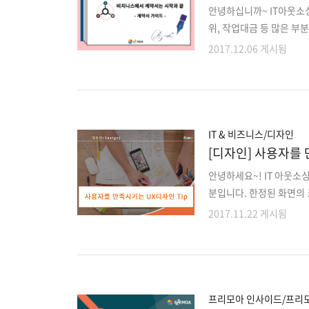
안녕하십니까~ IT아웃소싱
위, 작업대금 등 많은 
분을 모르거나 계약서를 
2017.12.06 게시됨
사전에 방지하기 위해서
서류처리를 돕고 있습니다
프리랜서분들이 프로젝트 
가이드를 해드리겠습니다.
엇인지 꿀팁을 알려드리겠습
IT & 비즈니스/디자인
젝트를 시작..
[디자인] 사용자를 
안녕하세요~! IT 아웃소
분입니다. 한정된 화면의
감을 느낄 수 있는 UX 
2017.11.22 게시됨
사용자의 만족도와 증가를
시키며 유리 관리를 할지 
를 고려하여 제작합니다. 
스팅은 http://www.desig
will-delight-users..
프리모아 인사이드/프리