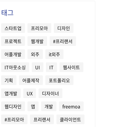
태그
스타트업
프리모아
디자인
프로젝트
웹개발
#프리랜서
어플개발
외주
it외주
IT아웃소싱
UI
IT
웹사이트
기획
어플제작
포트폴리오
앱개발
UX
디자이너
웹디자인
앱
개발
freemoa
#프리모아
프리랜서
클라이언트