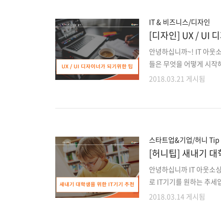
의 웹 애플리케이션 1. 
내용을 보여주며 유연하지 
IT & 비즈니스/디자인
[디자인] UX / U
안녕하십니까~! IT 아웃소
들은 무엇을 어떻게 시작해
것이 좋은 디자인이고 나
2018.03.21 게시됨
들을 다루는법과 익숙해지
자기 자신이 연습하고 배
것입니다. 끊임없이 문제
UI / UX 디자이너에 중점
원칙을 숙지하십시오. 디자
스타트업&기업/허니 Tip
[허니팁] 새내기 대
안녕하십니까 IT 아웃소싱
로 IT기기를 원하는 추세
시는 분들이 많으실텐데요
2018.03.14 게시됨
있을 새내기 대학생들을 위
나고 개강해서 슬퍼하고 있