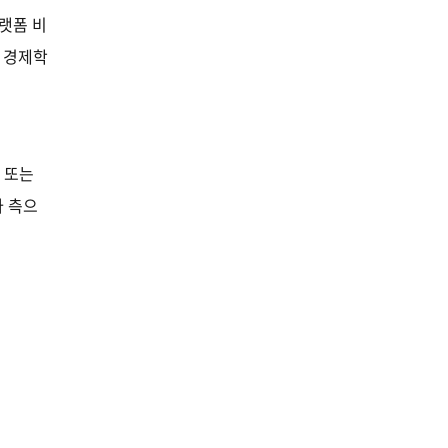
랫폼 비
.
경제학
,
또는
자 측으