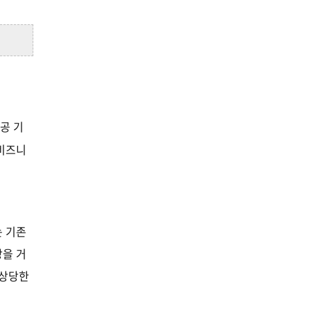
공 기
비즈니
 기존
장을 거
 상당한