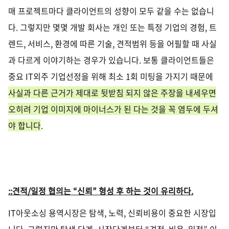
매 프로젝트마다 클라이언트의 성향이 모두 같을 수는 없습니
다
.
그렇지만 몇몇 개발 회사는 개인 또는 특정 기업의 경험
,
트
렌드
,
서비스
,
환경에 따른 기술
,
견적범위 등을 어필할 때 사실
과 다르게 이야기하는 경우가 있습니다
.
보통 클라이언트들은
중요
IT
외주 기업선정을 위해 최소
1
회 미팅을 가지기 때문에
사실과 다른 근거가 제대로 뒷받침 되지 않은 주장을 내세우면
오히려 기업 이미지에 마이너스가 된 다는 것을 꼭 염두에 두셔
야 합니다
.
::견적
/
일정 협의는
“
신뢰
”
형성 후 하는 것이 유리하다
.
IT
아웃소싱 용역시장은 탐색
,
노력
,
신뢰비용이 중요한 시장입
니다
.
그렇지만 탐색 단계
,
시작단계부터
“
견적
,
비용
,
일정
”
이