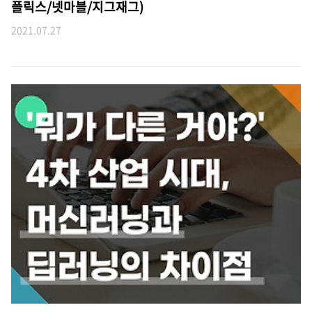
플릭스/넷마블/지그재그)
2021.07.27