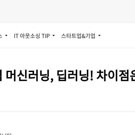
스
IT 아웃소싱 TIP
스타트업&기업
심 머신러닝, 딥러닝! 차이점