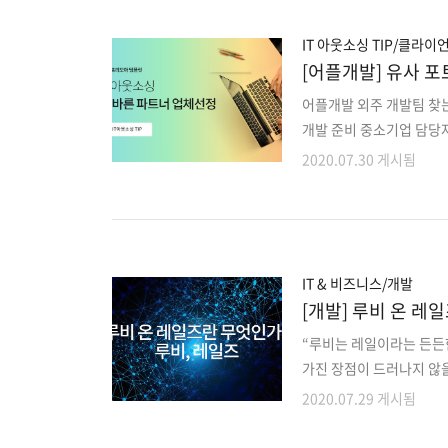
험도가 없거나 아무 문제
프로젝트 수행 중 발생하는
IT 아웃소싱 TIP/클라이
[어플개발] 유사 
어플개발 외주 개발팀 찾
개발 준비 중소기업 담당
언트는 “좋은 IT 전문가
2020.07.30 게시됨
트와 적합한지 확인하곤 
과물 납품을 받을 수 있는
가는 업체를 선택할 뿐입니다
프로젝트 분석을 통해 추
스는 그다지 기능적으로 차
IT & 비즈니스/개발
[개발] 루비 온 레
“루비는 레일이라는 든든한
가진 장점이 드러나지 않
워크는 웹 개발의 패러다
2020.07.29 게시됨
적인 요소들을 모두 포함
떻게 다른 지 간단하게 알