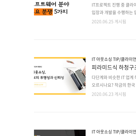
IT프로젝트 진행 중 클
입장과 개발을 수행하는 
이 더부룩하다는 느낌을 지
2020.06.25 게시됨
고 있는 프리모아 매니저
해결책을 내놓으려고 합니
수 있는 방안을 하나라도 
로세스의 신뢰성을 더 구축
더 바랄 것이 없을 것 같습
IT 아웃소싱 TIP/클라이
피라미드식 하청구조
다단계와 비슷한 IT 업계 
오르시나요? 작금의 한국 
산업의 선도자 대한민국, I
2020.06.23 게시됨
넣는 것 아이러니하게도, 
람 죽이는 산업’ 이라며 
산업 환경은 아직 그대로
기대에 미치지 못한 결과물
해 알 필요가 있습니다. 
IT 아웃소싱 TIP/클라이