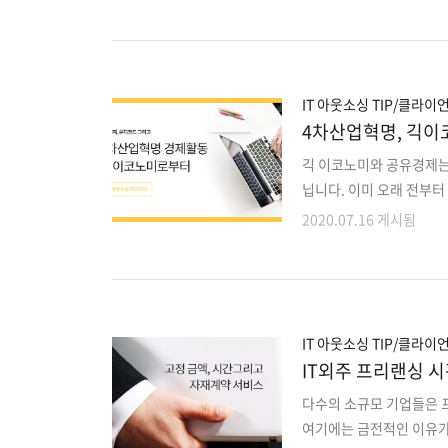
이게되는데, 아래 3가지 
용 경쟁사에 당사 코드가
제품을 개발하는 경우 클
참고로 말씀드리자면, 어
니다. 지적 재산권(지적재산
IT 아웃소싱 TIP/클라이
4차산업혁명, 긱이
긱 이코노미와 공유경제는
닙니다. 이미 오래 전부
장을 다른 모습으 로 바꾸
2020.07.16 게시됨
발발하면서 포스트코로나 
고 있습니다. 긱 이코노미
니다. 포스트코로나 이후
급자의 역할보 다 더 중요
비용을 줄이면서 소비자 의
IT 아웃소싱 TIP/클라이
IT외주 프리랜싱 
다수의 소규모 기업들은 프
여기에는 금전적인 이유가