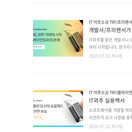
해하기 앞서 널리 사용되는
비는 유키히로 “마츠” 마
가지로 루비 또한 범용 언
IT 아웃소싱 TIP/프리랜
개발사/프리랜서가 
IT외주를 맡은 개발사나
부터 시작됩니다. 한가지
트 초기계획 및 일정, 
2020.07.23 게시됨
니다. 클라이언트와 첫미팅
로 한 “소통능력”을 어필
업의 직접적인 이미지나 
니다. 클라이언트에게 기대
대한 강력한 인상을 줘야 
IT 아웃소싱 TIP/클라이
IT외주 실용백서
소프트웨어를 개발할 파트
이언트의 요구 사항을 충
어를 개발하는 것입니다.
2020.07.22 게시됨