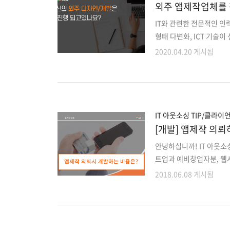
외주 앱제작업체를 
스트.PDF)
IT와 관련한 전문적인 인
형태 다변화, ICT 기술
많아지고 있습니다. 중요한
2020.04.20 게시됨
맡길 때 어떤 방법으로 
하게 순항하고 있는지 확인
고 있는 대부분의 기업 관
니다. 작업 기한이 임박하
런 저런 이유로 IT 아웃
IT 아웃소싱 TIP/클라이
[개발] 앱제작 의뢰
안녕하십니까! IT 아웃소
트업과 예비창업자분, 웹
각하는 부분인 앱 개발 의
2018.06.08 게시됨
엔드의 중요성과 같은 여
에 따라도 달라지는 부분입
니다. 앱 개발 비용에 영
로젝트와 자동차 구입를 비