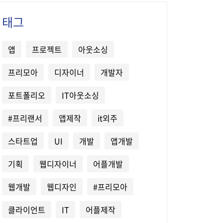
태그
앱
프로젝트
아웃소싱
프리모아
디자이너
개발자
포트폴리오
IT아웃소싱
#프리랜서
앱제작
it외주
스타트업
UI
개발
앱개발
기획
웹디자이너
어플개발
웹개발
웹디자인
#프리모아
클라이언트
IT
어플제작