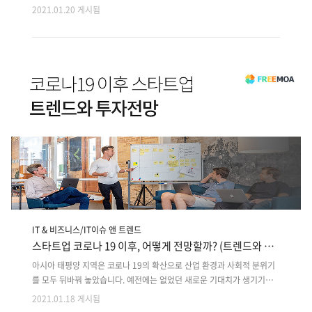
다. 하지만, IT 분야에 생소한 사람들은 진입 자체를 꺼려하는 경우도 있습
2021.01.20 게시됨
니다. IT 프로젝트를 성공적으로 끝내기 위해서는 개발자와 발주자 간 소
통이 최소화되어야 하는데, 개발자가 사용하는 용어가 어려워 소통의 간
극이 커지고 프로젝트는 잘못된 방향으로 흘러가는 경우가 부지기수입니
다. 이번 글에서는 프리모아가 세 가지 중요한 IT 용어들을 정리했습니다.
:: SaaS, IaaS, PaaS :: 위 세 가지 용어는 클라우드 컴퓨팅 서비스 형태를
구별할 때 사용합니다. 클라우드 컴퓨팅 서비스는 ICT 기술을 플러그에
꽂으면 바로 사용할 수 있듯 ICT 서비스를 편하게..
IT & 비즈니스/IT이슈 앤 트렌드
스타트업 코로나 19 이후, 어떻게 전망할까? (트렌드와 투
자전망)
아시아 태평양 지역은 코로나 19의 확산으로 산업 환경과 사회적 분위기
를 모두 뒤바꿔 놓았습니다. 예전에는 없었던 새로운 기대치가 생기기도
했으며, 기존에 중요하게 여기던 요소들은 미래에선 더 이상 가치를 인정
2021.01.18 게시됨
받기 어려운 상황에 놓였죠. 급변하는 환경으로 인해 국내외 많은 기업들