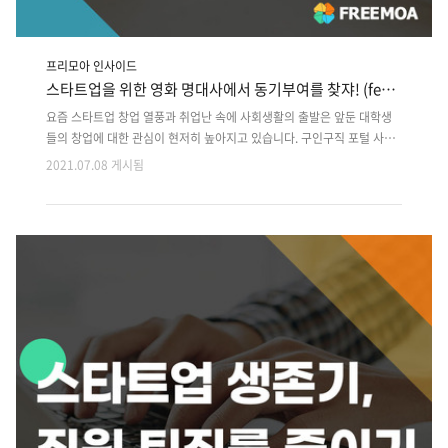
프리모아 인사이드
스타트업을 위한 영화 명대사에서 동기부여를 찾쟈! (feat.
왓챠)
요즘 스타트업 창업 열풍과 취업난 속에 사회생활의 출발은 앞둔 대학생
들의 창업에 대한 관심이 현저히 높아지고 있습니다. 구인구직 포털 사이
트 ‘알바천국’이 ‘취업 대신 창업을 고려한 바 있다’를 주제로 대학생 792
2021.07.08 게시됨
명에게 설문조사를 실시한 결과, 절반 이상(52.9%)이 ‘창업’을 고려한 바
있다고 대답했습니다. 대학생들이 취업대신 창업을 생각하는 이유로는
‘나만의 아이디어를 실현시키고 싶어서(41.3%)’와 ‘취업하기가 너무 힘들
어서(38.7%)’가 1,2위를 차지했으며, ‘직장 내에서는 꿈을 이루기 어려울
것 같아서(26.3%)’와 ‘일반적인 출퇴근 시간에 얽매이고 싶지 않아서
(23.4%)’등의 답변이 뒤를 이었습니다. 하지만 창업은 누구나 시작할 수
있지만, 열정과 끈기가 있어야 성공할 수 있죠. ..