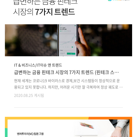
록 하겠습니다. 스타트업 초기에는 경영진 라인업 구성 금지! 회사에 확고
한 비전이 있다면 경영진 보다는 실질적인 업무를 수행하는 사람들이 더
필요합니다. 보다 ..
IT & 비즈니스/IT이슈 앤 트렌드
급변하는 금융 핀테크 시장의 7가지 트렌드 (핀테크 스타트
업)
현재 세계는 코로나19 바이러스로 경제,보건 시스템등이 정상적으로 운
용되고 있지 못합니다. 하지만, 어려운 시기만 잘 극복하여 정상 궤도로 다
시 돌아올 것 입니다. 이떄 금융 분야는 현재까지 진행되는 트렌드나 프로
2020.08.25 게시됨
세스를 벗어나 많은 변화가 일어날 것으로 예상됩니다. 이러한 변화가 온
다면 급속적으로 성장한 기술 속, 이용자들은 상품에 기대하는 기대치도
함께 올라가는것은 당연한 수순이라 할 수 있을 것 입니다. "사일로시스
템"은 전통적인 저축/ 거래/ 대출/ 투자 시스템입니다. 이는 여러 관계가
얽히고 섥힌 현대 디지털 사회 시스템과는 어울리지 않아 말그대로 과거
의 시스템이라 보시면 됩니다. 작금의 시대는 새로운 기술들이 대거 등장