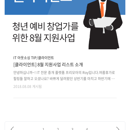
IT 아웃소싱 TIP/클라이언트
[클라이언트] 8월 지원사업 리스트 소개
안녕하십니까~! IT 전문 중개 플랫폼 프리모아의 Roy입니다.여름휴가로
힐링들 잘하고 오셨나요? 바쁘게 달려왔던 상반기를 마치고 하반기에 지
원사업을 준비하시는 클라이언트 분들이 저희 프리모아에도 많이 프로젝
2018.08.08 게시됨
트를 등록해주셨는데요.결과물을 성공적으로 완성하셔서 1차에 붙으신
클라이언트분들이 다시 프리모아를 많이 찾아주셨던여름이 었습니다. 정
부지원사업을 준비하시는 분들을 위해 8월에는 어떠한 사업공고들이 올
라왔는지 정리해보았습니다.마감까지 많이 남지않아서 간략하게 살펴보
신 후 원하시는 공고를 자세히 검토해보신 후에빨리 신청하시길 바랍니
다. 그럼 8월 지원사업 리스트를 알아보겠습니다. 8월 청년 정부지원사업
리스트 k-Startup (https://www.k-startup.go.kr/) 1. 2018 KOIC..
1
2
3
4