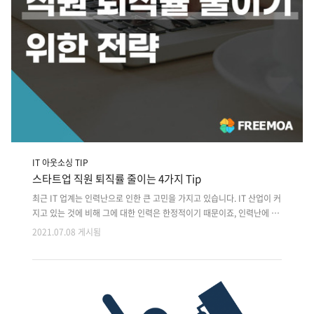
IT 아웃소싱 TIP
스타트업 직원 퇴직률 줄이는 4가지 Tip
최근 IT 업계는 인력난으로 인한 큰 고민을 가지고 있습니다. IT 산업이 커
지고 있는 것에 비해 그에 대한 인력은 한정적이기 때문이죠, 인력난에 골
머리를 앓는 것은 신입직뿐만이 아니랍니다. 경력직 스카우트도 많아지고
2021.07.08 게시됨
있어, 기업들은 사람을 채용하는 것뿐만 아니라 회사의 직원들을 뺏기지
않게 지키는 것도 중요해졌습니다. 더불어 평생직장이라는 생각에서 벗어
나 이직을 자신의 커리어 상승 수단으로 생각하는 MZ세대 마인드와 맞물
려서 우수 직원들의 기업 이탈률이 빠른 속도로 상승하고 있죠. 올해 초,
잡코리아(취업 포털 사이트)에서 진행한 설문 결과를 보면, 작년 직원 퇴